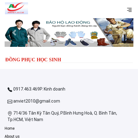
Previous
Next
ĐỒNG PHỤC HỌC SINH
0917.463.469P. Kinh doanh
anviet2010@gmail.com
714/36 Tân Kỳ Tân Quý, P.Bình Hưng Hoà, Q. Bình Tân,
Tp.HCM, Việt Nam
Home
About us