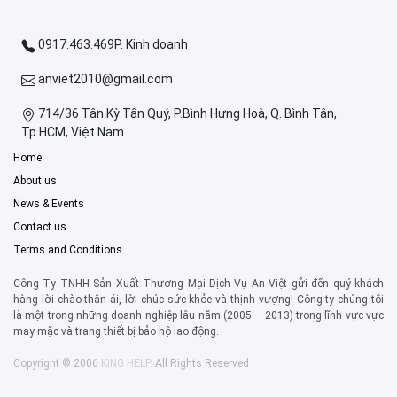
0917.463.469P. Kinh doanh
anviet2010@gmail.com
714/36 Tân Kỳ Tân Quý, P.Bình Hưng Hoà, Q. Bình Tân,
Tp.HCM, Việt Nam
Home
About us
News & Events
Contact us
Terms and Conditions
Công Ty TNHH Sản Xuất Thương Mại Dịch Vụ An Việt gửi đến quý khách
hàng lời chào thân ái, lời chúc sức khỏe và thịnh vượng! Công ty chúng tôi
là một trong những doanh nghiệp lâu năm (2005 – 2013) trong lĩnh vực vực
may mặc và trang thiết bị bảo hộ lao động.
Copyright © 2006
KING HELP
. All Rights Reserved