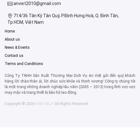
anviet2010@gmail.com
714/36 Tân Kỳ Tân Quý, P.Bình Hưng Hoà, Q. Bình Tân,
Tp.HCM, Việt Nam
Home
About us
News & Events
Contact us
Terms and Conditions
Công Ty TNHH Sản Xuất Thương Mại Dịch Vụ An Việt gửi đến quý khách
hàng lời chào thân ái, lời chúc sức khỏe và thịnh vượng! Công ty chúng tôi
là một trong những doanh nghiệp lâu năm (2005 – 2013) trong lĩnh vực vực
may mặc và trang thiết bị bảo hộ lao động.
Copyright © 2006
KING HELP
. All Rights Reserved