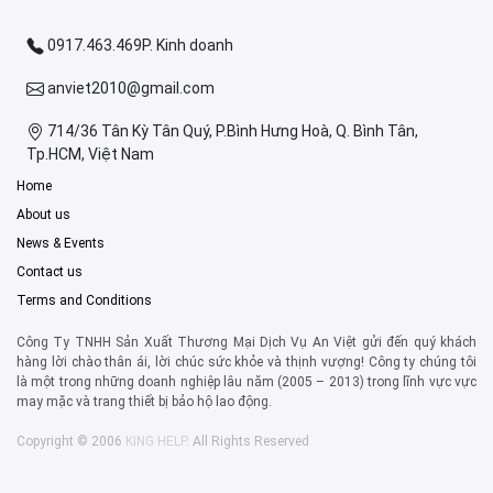
0917.463.469P. Kinh doanh
anviet2010@gmail.com
714/36 Tân Kỳ Tân Quý, P.Bình Hưng Hoà, Q. Bình Tân,
Tp.HCM, Việt Nam
Home
About us
News & Events
Contact us
Terms and Conditions
Công Ty TNHH Sản Xuất Thương Mại Dịch Vụ An Việt gửi đến quý khách
hàng lời chào thân ái, lời chúc sức khỏe và thịnh vượng! Công ty chúng tôi
là một trong những doanh nghiệp lâu năm (2005 – 2013) trong lĩnh vực vực
may mặc và trang thiết bị bảo hộ lao động.
Copyright © 2006
KING HELP
. All Rights Reserved