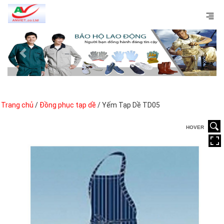
Previous
Next
Trang chủ
/
Đồng phục tạp dề
/ Yếm Tạp Dề TD05
HOVER