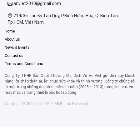
anviet2010@gmail.com
714/36 Tân Kỳ Tân Quý, P.Bình Hưng Hoà, Q. Bình Tân,
Tp.HCM, Việt Nam
Home
About us
News & Events
Contact us
Terms and Conditions
Công Ty TNHH Sản Xuất Thương Mại Dịch Vụ An Việt gửi đến quý khách
hàng lời chào thân ái, lời chúc sức khỏe và thịnh vượng! Công ty chúng tôi
là một trong những doanh nghiệp lâu năm (2005 – 2013) trong lĩnh vực vực
may mặc và trang thiết bị bảo hộ lao động.
Copyright © 2006
KING HELP
. All Rights Reserved