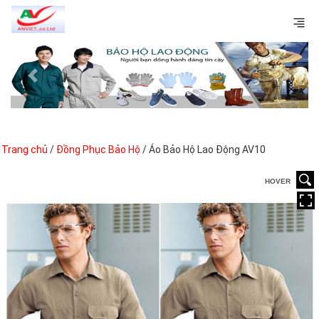
Previous
Next
Trang chủ
/
Đồng Phục Bảo Hộ
/ Áo Bảo Hộ Lao Động AV10
HOVER