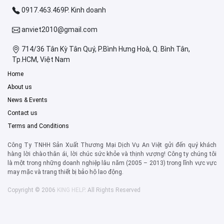
0917.463.469P. Kinh doanh
anviet2010@gmail.com
714/36 Tân Kỳ Tân Quý, P.Bình Hưng Hoà, Q. Bình Tân,
Tp.HCM, Việt Nam
Home
About us
News & Events
Contact us
Terms and Conditions
Công Ty TNHH Sản Xuất Thương Mại Dịch Vụ An Việt gửi đến quý khách
hàng lời chào thân ái, lời chúc sức khỏe và thịnh vượng! Công ty chúng tôi
là một trong những doanh nghiệp lâu năm (2005 – 2013) trong lĩnh vực vực
may mặc và trang thiết bị bảo hộ lao động.
Copyright © 2006
KING HELP
. All Rights Reserved