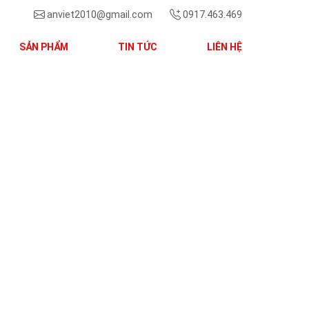
anviet2010@gmail.com
0917.463.469
SẢN PHẨM
TIN TỨC
LIÊN HỆ
Next