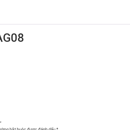
 AG08
”
rường bắt buộc được đánh dấu
*