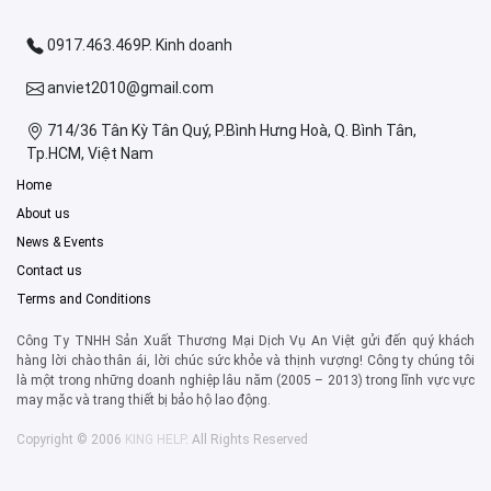
0917.463.469P. Kinh doanh
anviet2010@gmail.com
714/36 Tân Kỳ Tân Quý, P.Bình Hưng Hoà, Q. Bình Tân,
Tp.HCM, Việt Nam
Home
About us
News & Events
Contact us
Terms and Conditions
Công Ty TNHH Sản Xuất Thương Mại Dịch Vụ An Việt gửi đến quý khách
hàng lời chào thân ái, lời chúc sức khỏe và thịnh vượng! Công ty chúng tôi
là một trong những doanh nghiệp lâu năm (2005 – 2013) trong lĩnh vực vực
may mặc và trang thiết bị bảo hộ lao động.
Copyright © 2006
KING HELP
. All Rights Reserved